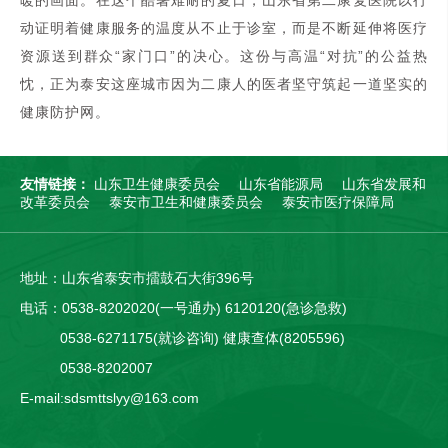
动证明着健康服务的温度从不止于诊室，而是不断延伸将医疗
资源送到群众“家门口”的决心。这份与高温“对抗”的公益热
忱，正为泰安这座城市因为二康人的医者坚守筑起一道坚实的
健康防护网。
友情链接：
山东卫生健康委员会
山东省能源局
山东省发展和
改革委员会
泰安市卫生和健康委员会
泰安市医疗保障局
地址：山东省泰安市擂鼓石大街396号
电话：0538-8202020(一号通办) 6120120(急诊急救)
0538-6271175(就诊咨询) 健康查体(8205596)
0538-8202007
E-mail:sdsmttslyy@163.com