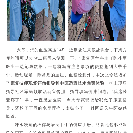
“大爷，您的血压高压145，近期要注意低盐饮食，下周方
便的话可以去省二康再来复测一下。”康复医学科主任陈小军
医生一边记录数据，一边将写有注意事项的便签递到大爷手
中。活动现场，除常规的血压、血糖检测外，本次义诊还增加
了
康复技师
现场评估指导和中医适宜技术免费体验
，护士现场
指导社区军民领取活动宣传册、指导填写健康问卷。“我这膝
盖疼了半年，一直没去医院，今天专家现场给我做了康复指
导，还约了下周的免费理疗，太贴心了！”社区居民牛阿姨感
慨道。
汗水浸透的衣襟与居民手中的健康手册、防暑礼包形成温
暖的画面。在这个酷暑难耐的夏日，山东省第二康复医院以行