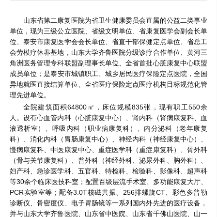
山东省第二康复医院为省卫生健康委员会直属的公益二类事业
单位，现为三级公立医院、省级文明单位、省康复医学会副会长单
位、泰安市康复医学会会长单位、省直干部保健定点单位、省总工
会劳模疗休养基地，山东大学齐鲁医院分级诊疗合作单位、黄河三
角洲医务管理专科联盟副理事长单位、全省首批心脏康复中心联盟
成员单位；是泰安市城镇职工、城乡居民医疗保险定点医院，全国
异地就医直接结算单位、全省医疗保险定点医疗机构目标规范化管
理先进单位。
全院建筑面积64800㎡，床位规模835张，现有职工550余
人。设有心血管内科（心脏康复中心）、肾内科（肾病康复科、血
液透析室）、呼吸内科（职业病康复科）、内分泌科（老年康复
科）、消化内科（胃肠康复中心）、神经内科（神经康复中心）、
慢病康复科、中医康复中心、重症医学科（重症康复科）、骨外科
（骨与关节康复科）、普外科（神经外科、泌尿外科、胸外科）、
妇产科、急诊医学科、五官科、特检科、检验科、影像科、超声科
等30余个临床医技科室；配置百级层流手术室、多功能康复大厅、
PCR实验室等；配备3.0T核磁共振、256排螺旋CT、彩色多普勒
诊断仪、骨密度仪、电子胃肠镜等一系列国内外先进的医疗设备，
并与山东大学齐鲁医院、山东省中医院、山东省千佛山医院、山一