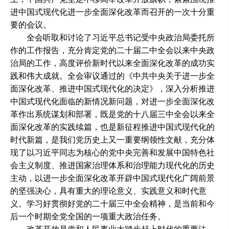
进中国式现代化进一步全面深化改革而召开的一次十分重
要的会议。
全会听取和讨论了习近平总书记受中央政治局委托所
作的工作报告，充分肯定党的二十届二中全会以来中央政
治局的工作，高度评价新时代以来全面深化改革的成功实
践和伟大成就。全会审议通过的《中共中央关于进一步全
面深化改革、推进中国式现代化的决定》，深入分析推进
中国式现代化面临的新情况新问题，对进一步全面深化改
革作出系统谋划和部署，既是党的十八届三中全会以来全
面深化改革的实践续篇，也是新征程推进中国式现代化的
时代新篇，是我们党历史上又一重要纲领性文献，充分体
现了以习近平同志为核心的党中央完善和发展中国特色社
会主义制度、推进国家治理体系和治理能力现代化的历史
主动，以进一步全面深化改革开辟中国式现代化广阔前景
的坚强决心，具有重大的理论意义、实践意义和时代意
义。学习好贯彻好党的二十届三中全会精神，是当前和今
后一个时期全党全国的一项重大政治任务。