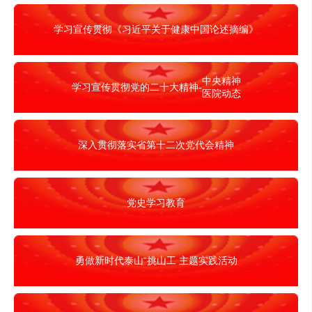
学习宣传贯彻《习近平关于健康中国论述摘编》
中央精神
学习宣传贯彻党的二十大精神-
医院动态
深入贯彻落实省第十二次党代会精神
党史学习教育
勇做新时代泰山“挑山工 主题实践活动