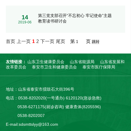
第三党支部召开“不忘初心 牢记使命”主题
14
教育读书研讨会
2019-06
首页
上一页
1
2
下一页
尾页
第
页
友情链接：
山东卫生健康委员会
山东省能源局
山东省发展和
改革委员会
泰安市卫生和健康委员会
泰安市医疗保障局
地址：山东省泰安市擂鼓石大街396号
电话：0538-8202020(一号通办) 6120120(急诊急救)
0538-6271175(就诊咨询) 健康查体(8205596)
0538-8202007
E-mail:sdsmttslyy@163.com